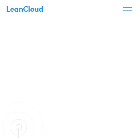
LeanCloud
产品