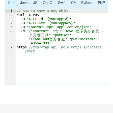
Curl
Java
JS
Obj-C
Swift
C#
Python
PHP
1
// how to save a new object.
2
curl
-
X
POST
3
-
H
"X-LC-Id: {yourAppId}"
4
-
H
"X-LC-Key: {yourAppKey}"
5
-
H
"Content-Type: application/json"
6
-
d
'{"content": "
每
个
 Java 
程
序
员
必
备
的
 8 
个
开
发
工
具
","pubUser": 
"LeanCloud
官
方
客
服
","pubTimestamp": 
1435541999}'
7
https
:
//zep7vtap.api.lncld.net/1.1/classes
/Post